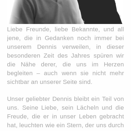
Liebe Freunde, liebe Bekannte, und all
jene, die in Gedanken noch immer bei
unserem Dennis verweilen, in dieser
besonderen Zeit des Jahres spüren wir
die Nähe derer, die uns im Herzen
begleiten – auch wenn sie nicht mehr
sichtbar an unserer Seite sind.
Unser geliebter Dennis bleibt ein Teil von
uns. Seine Liebe, sein Lächeln und die
Freude, die er in unser Leben gebracht
hat, leuchten wie ein Stern, der uns durch